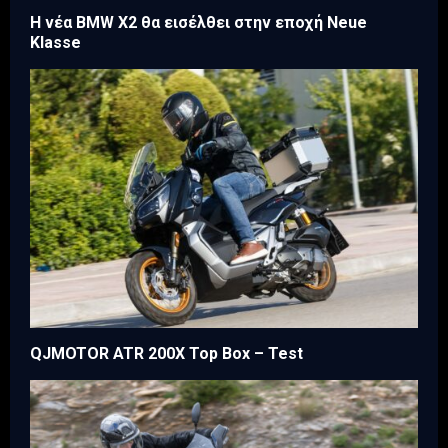
Η νέα BMW X2 θα εισέλθει στην εποχή Neue
Klasse
QJMOTOR ATR 200X Top Box – Test