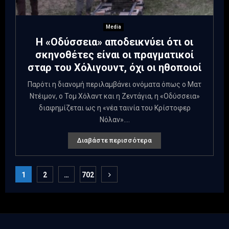
Media
Η «Οδύσσεια» αποδεικνύει ότι οι
σκηνοθέτες είναι οι πραγματικοί
σταρ του Χόλιγουντ, όχι οι ηθοποιοί
Παρότι η διανομή περιλαμβάνει ονόματα όπως ο Ματ
Ντέιμον, ο Τομ Χόλαντ και η Ζεντάγια, η «Οδύσσεια»
διαφημίζεται ως η «νέα ταινία του Κρίστοφερ
Νόλαν»....
Διαβάστε περισσότερα
Σελιδοποίηση
1
2
…
702
άρθρων