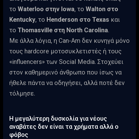
το
Waterloo στην Iowa
, το
Walton στο
Kentucky
, το
Henderson στο Texas
και
το
Thomasville στη North Carolina
.
Με άλλα λόγια, η Can-Am δεν κυνηγά μόνο
τους hardcore μοτοσυκλετιστές ή τους
«influencers» των Social Media. Στοχεύει
στον καθημερινό άνθρωπο που ίσως να
ήθελε πάντα να οδηγήσει, αλλά ποτέ δεν
τόλμησε.
Η μεγαλύτερη δυσκολία για νέους
αναβάτες δεν είναι τα χρήματα αλλά ο
φόβος