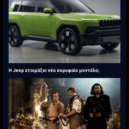
H Jeep ετοιμάζει νέο κορυφαίο μοντέλο;