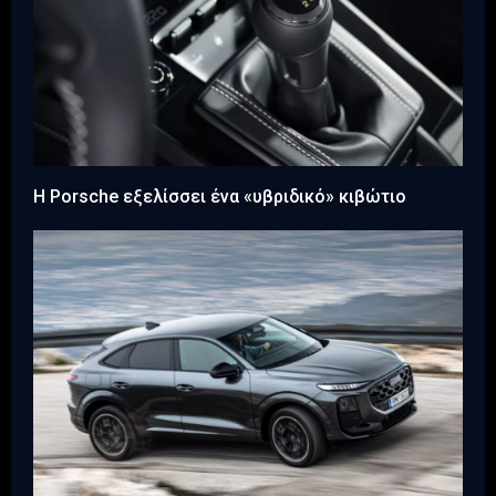
Η Porsche εξελίσσει ένα «υβριδικό» κιβώτιο