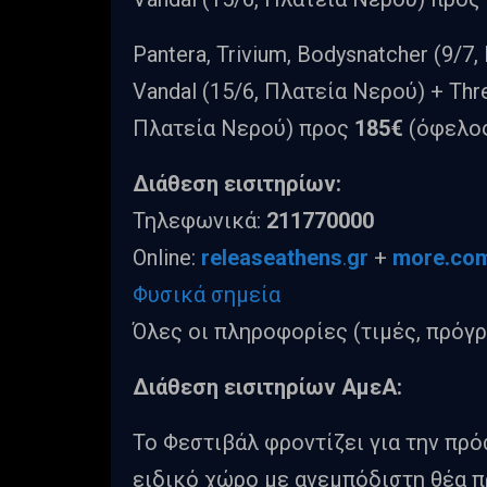
Pantera, Trivium, Bodysnatcher (9/7,
Vandal (15/6, Πλατεία Νερού) + Thre
Πλατεία Νερού) προς
185€
(όφελο
Διάθεση εισιτηρίων:
Τηλεφωνικά:
211770000
Online:
releaseathens
.
gr
+
more.co
Φυσικά σημεία
Όλες οι πληροφορίες (τιμές, πρόγ
Διάθεση εισιτηρίων
ΑμεΑ:
Το Φεστιβάλ φροντίζει για την πρ
ειδικό χώρο με ανεμπόδιστη θέα πρ