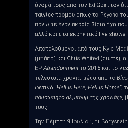
όνομά τους από τον Ed Gein, τον 
ταινίες τρόμου όπως το Psycho του
πάνω σε έναν ακραία βίαιο ήχο που 
αλλά και στα εκρηκτικά live shows 
Αποτελούμενοι από τους Kyle Medina
(μπάσο) και Chris Whited (drums), 
EP
Abandonment
το 2015 και το ν
τελευταία χρόνια, μέσα από το
Blee
φετινό “
Hell Is Here, Hell Is Home”
, 
αδυσώπητο άλμπουμ της χρονιάς»,
β
τους.
Την Πέμπτη 9 Ιουλίου, οι Bodysnat