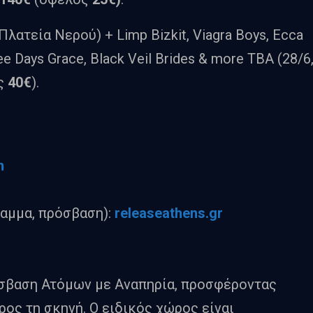
 Πλατεία Νερού) + Limp Bizkit, Viagra Boys, Ecca
e Days Grace, Black Veil Brides & more TBA (28/6
ς
40€
).
m
ραμμα, πρόσβαση):
releaseathens.gr
όσβαση Ατόμων με Αναπηρία, προσφέροντας
ος τη σκηνή. Ο ειδικός χώρος είναι