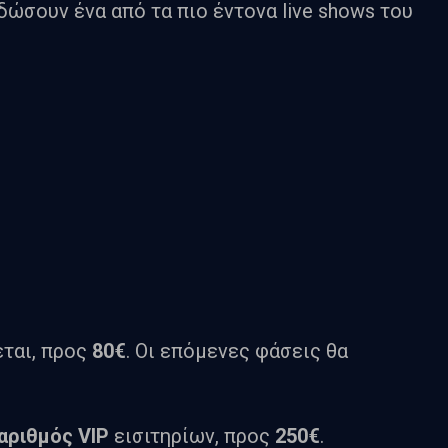
δώσουν ένα από τα πιο έντονα live shows του
εται, προς
80
€
. Οι επόμενες φάσεις θα
αριθμός VIP
εισιτηρίων, προς
250
€
.