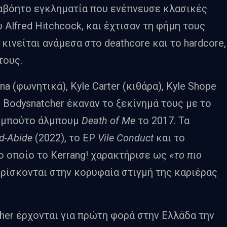
διαβόητο εγκληματία που ενέπνευσε κλασικές
 Alfred Hitchcock, και έχτισαν τη φήμη τους
κινείται ανάμεσα στο deathcore και το hardcore,
τους.
 (φωνητικά), Kyle Carter (κιθάρα), Kyle Shope
οι Bodysnatcher έκαναν το ξεκίνημά τους με το
τεμπούτο άλμπουμ
Death of Me
το 2017. Τα
d-Abide
(2022), το EP
Vile Conduct
και το
το οποίο το Kerrang! χαρακτήρισε ως
«το πιο
ρίσκονται στην κορυφαία στιγμή της καριέρας
cher έρχονται για πρώτη φορά στην Ελλάδα την