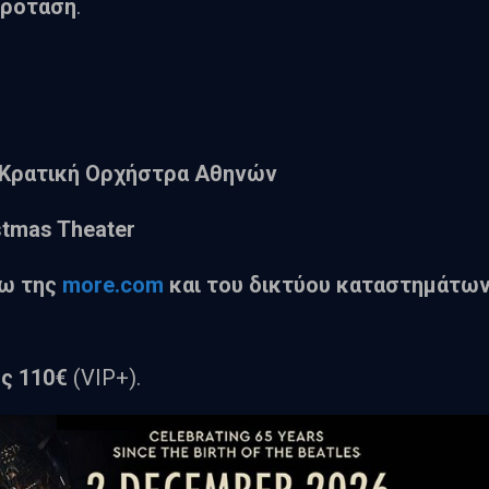
πρόταση
.
 Κρατική Ορχήστρα Αθηνών
stmas Theater
ω της
more.com
και του δικτύου καταστημάτω
ως 110€
(VIP+).