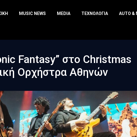
ΧΙΚΉ
MUSIC NEWS
MEDIA
ΤΕΧΝΟΛΟΓΊΑ
AUTO &
nic Fantasy” στο Christmas
τική Ορχήστρα Αθηνών