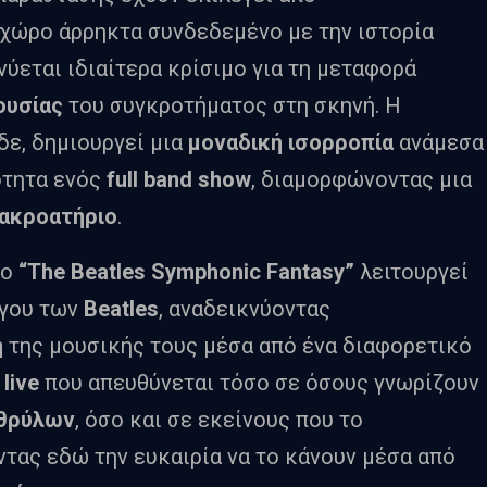
ν χώρο άρρηκτα συνδεδεμένο με την ιστορία
νύεται ιδιαίτερα κρίσιμο για τη μεταφορά
ουσίας
του συγκροτήματος στη σκηνή. Η
δε, δημιουργεί μια
μοναδική ισορροπία
ανάμεσα
ότητα ενός
full
band
show
, διαμορφώνοντας μια
 ακροατήριο
.
το
“
The
Beatles
Symphonic
Fantasy
”
λειτουργεί
γου των
Beatles
, αναδεικνύοντας
ή
της μουσικής τους μέσα από ένα διαφορετικό
α
live
που απευθύνεται τόσο σε όσους γνωρίζουν
θρύλων
, όσο και σε εκείνους που το
ντας εδώ την ευκαιρία να το κάνουν μέσα από