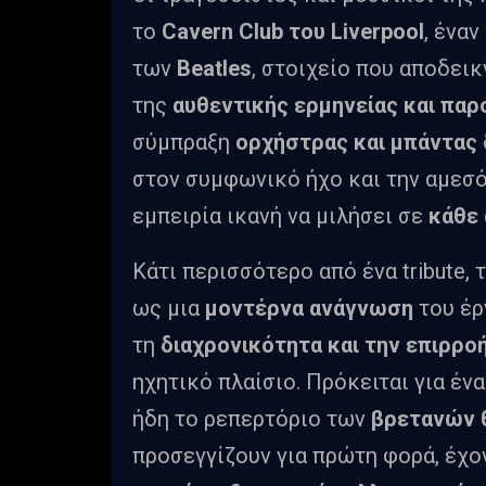
το
Cavern
Club
του
Liverpool
, ένα
των
Beatles
, στοιχείο που αποδεικ
της
αυθεντικής ερμηνείας και παρ
σύμπραξη
ορχήστρας και μπάντας
στον συμφωνικό ήχο και την αμεσ
εμπειρία ικανή να μιλήσει σε
κάθε
Κάτι περισσότερο από ένα tribute, 
ως μια
μοντέρνα ανάγνωση
του έρ
τη
διαχρονικότητα και την επιρρο
ηχητικό πλαίσιο. Πρόκειται για έν
ήδη το ρεπερτόριο των
βρετανών 
προσεγγίζουν για πρώτη φορά, έχο