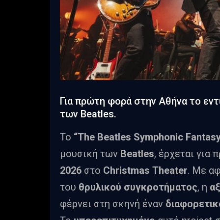
Για πρώτη φορά στην Αθήνα το ε
των Beatles.
Το
“
The
Beatles
Symphonic
Fantas
μουσική των
Beatles
, έρχεται για
2026
στο
Christmas
Theater
. Με α
του
θρυλικού συγκροτήματος
, η
α
φέρνει στη σκηνή έναν
διαφορετικ