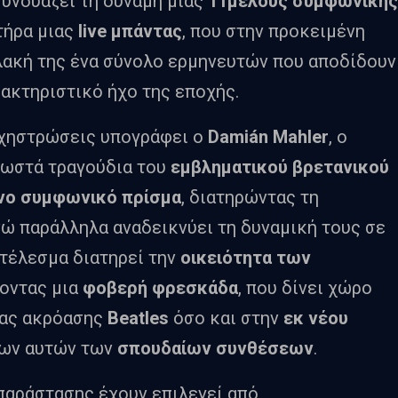
συνδυάζει τη δύναμη μιας
11μελούς συμφωνικής
τήρα μιας
live
μπάντας
, που στην προκειμένη
ακή της ένα σύνολο ερμηνευτών που αποδίδουν
ακτηριστικό ήχο της εποχής.
ρχηστρώσεις υπογράφει ο
Dami
á
n
Mahler
, ο
νωστά τραγούδια του
εμβληματικού βρετανικού
νο συμφωνικό πρίσμα
, διατηρώντας τη
νώ παράλληλα αναδεικνύει τη δυναμική τους σε
οτέλεσμα διατηρεί την
οικειότητα των
τοντας μια
φοβερή φρεσκάδα
, που δίνει χώρο
ιας ακρόασης
Beatles
όσο και στην
εκ νέου
ίων αυτών των
σπουδαίων συνθέσεων
.
 παράστασης έχουν επιλεγεί από