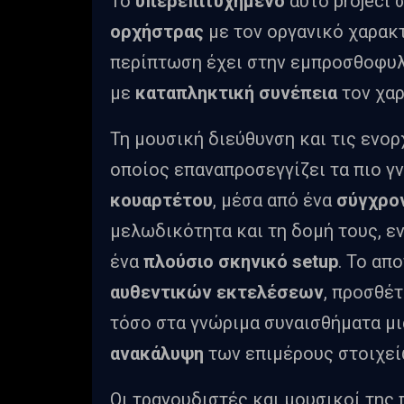
Το
υπερεπιτυχημένο
αυτό project 
ορχήστρας
με τον οργανικό χαρακ
περίπτωση έχει στην εμπροσθοφυλ
με
καταπληκτική συνέπεια
τον χαρ
Τη μουσική διεύθυνση και τις ενο
οποίος επαναπροσεγγίζει τα πιο γ
κουαρτέτου
, μέσα από ένα
σύγχρο
μελωδικότητα και τη δομή τους, ε
ένα
πλούσιο σκηνικό
setup
. Το απ
αυθεντικών εκτελέσεων
, προσθέ
τόσο στα γνώριμα συναισθήματα μ
ανακάλυψη
των επιμέρους στοιχε
Οι τραγουδιστές και μουσικοί της