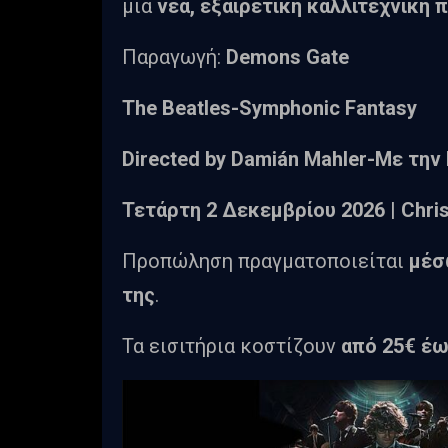
μια
νέα, εξαιρετική καλλιτεχνική 
Παραγωγή:
Demons
Gate
The Beatles-Symphonic Fantasy
Directed
by
Dami
á
n
Mahler-
Με την
Τετάρτη
2
Δεκεμβρίου
2026 | Chri
Προπώληση πραγματοποιείται
μέσ
της
.
Τα εισιτήρια κοστίζουν
από 25€ έ