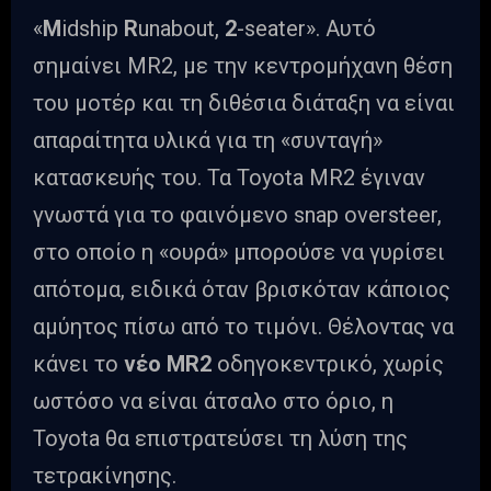
«
M
idship
R
unabout,
2
-seater». Αυτό
σημαίνει MR2, με την κεντρομήχανη θέση
του μοτέρ και τη διθέσια διάταξη να είναι
απαραίτητα υλικά για τη «συνταγή»
κατασκευής του. Τα Toyota MR2 έγιναν
γνωστά για το φαινόμενο snap oversteer,
στο οποίο η «ουρά» μπορούσε να γυρίσει
απότομα, ειδικά όταν βρισκόταν κάποιος
αμύητος πίσω από το τιμόνι. Θέλοντας να
κάνει το
νέο
MR2
οδηγοκεντρικό, χωρίς
ωστόσο να είναι άτσαλο στο όριο, η
Toyota θα επιστρατεύσει τη λύση της
τετρακίνησης.