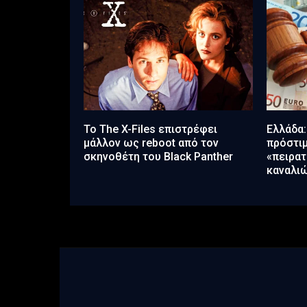
Το The X-Files επιστρέφει
Ελλάδα:
μάλλον ως reboot από τον
πρόστιμ
σκηνοθέτη του Black Panther
«πειρα
καναλιώ