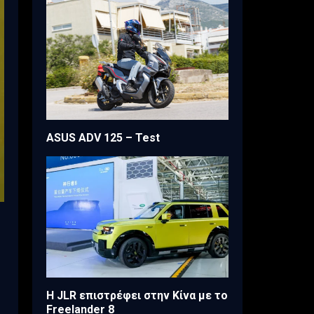
ASUS ADV 125 – Test
Η JLR επιστρέφει στην Κίνα με το
Freelander 8