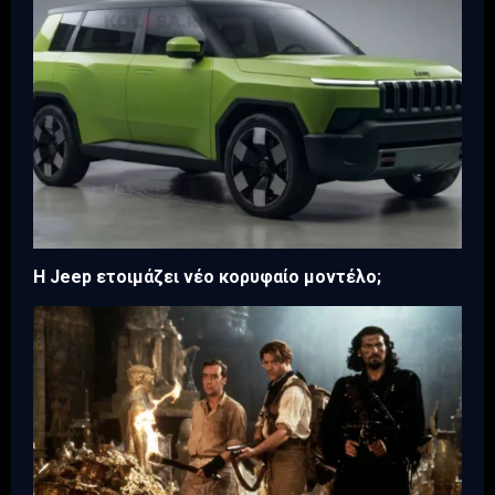
H Jeep ετοιμάζει νέο κορυφαίο μοντέλο;