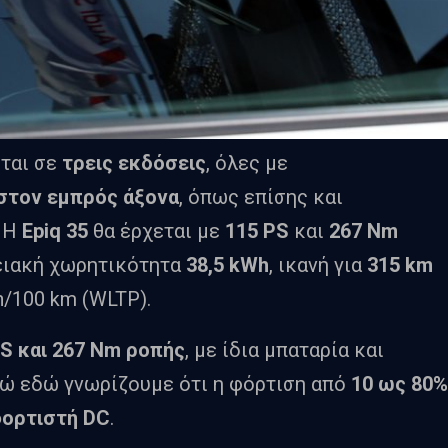
εται σε
τρεις εκδόσεις
, όλες με
στον εμπρός άξονα
, όπως επίσης και
. Η
Epiq 35
θα έρχεται με
115 PS
και
267 Nm
ειακή χωρητικότητα
38,5 kWh
, ικανή για
315 km
h/100 km (WLTP).
PS και 267 Nm ροπής
, με ίδια μπαταρία και
νώ εδώ γνωρίζουμε ότι η φόρτιση από
10 ως 80%
φορτιστή DC
.