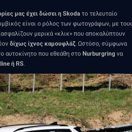
ρίες μας έχει δώσει η Skoda
το τελευταίο
κομβικός είναι ο ρόλος των φωτογράφων, με του
ξασφαλίζουν μερικά «κλικ» που αποκαλύπτουν
λέον
δίχως ίχνος καμουφλάζ
. Ωστόσο, σύμφωνα
το αυτοκίνητο που εθεάθη στο
Nurburgring
να
line ή RS
.