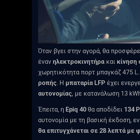
Όταν βγει στην αγορά, θα προσφέρ
έναν
ηλεκτροκινητήρα
και
κίνηση 
χωρητικότητα πορτ μπαγκάζ 475 L
ροπής
. Η
μπαταρία LFP
έχει ενεργ
αυτονομίας
, με κατανάλωση 13 kW
Έπειτα, η
Epiq 40
θα αποδίδει
134 
αυτονομία με τη βασική έκδοση, ε
θα επιτυγχάνεται σε 28 λεπτά με 