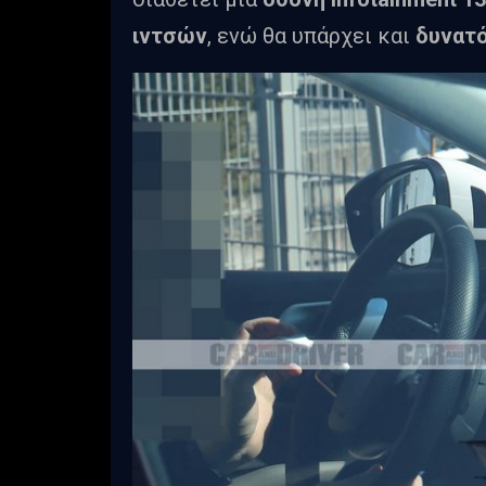
ιντσών
, ενώ θα υπάρχει και
δυνατό