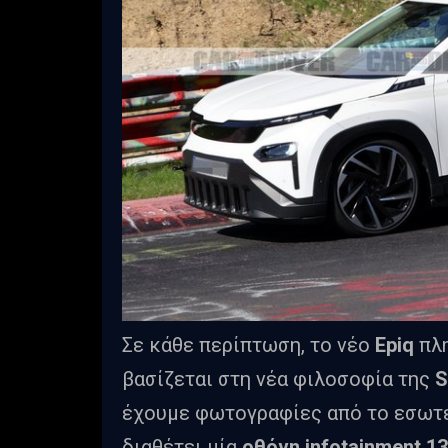
Σε κάθε περίπτωση, το νέο
Epiq
πλη
βασίζεται στη νέα φιλοσοφία της
S
έχουμε φωτογραφίες από το εσωτ
διαθέτει μία
οθόνη infotainment 1