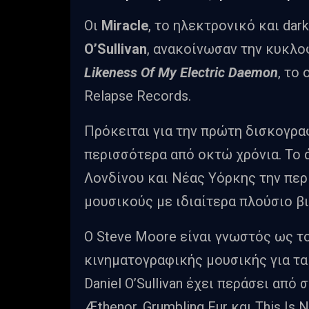
Οι
Miracle
, το ηλεκτρονικό και da
O’Sullivan
, ανακοίνωσαν την κυκλο
Likeness Of My Electric Daemon
, το
Relapse Records.
Πρόκειται για την πρώτη δισκογρα
περισσότερα από οκτώ χρόνια. Το
Λονδίνου και Νέας Υόρκης την περ
μουσικούς με ιδιαίτερα πλούσιο β
Ο Steve Moore είναι γνωστός ως τ
κινηματογραφικής μουσικής για τα
Daniel O’Sullivan έχει περάσει από σ
Æthenor, Grumbling Fur και This Is N