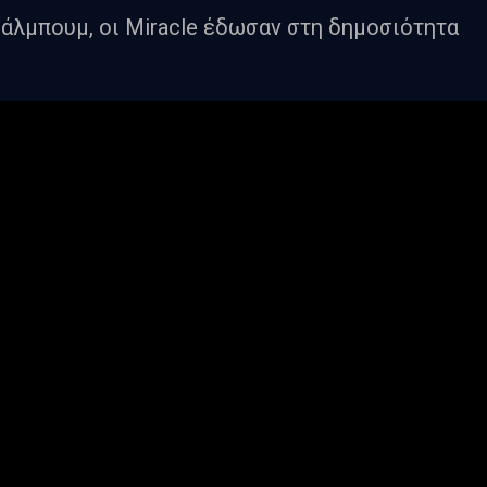
άλμπουμ, οι Miracle έδωσαν στη δημοσιότητα