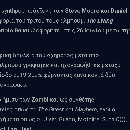
rk synthpop πρότζεκτ των
Steve Moore
και
Daniel
φορία του τρίτου τους άλμπουμ,
The Living
 οποίο θα κυκλοφορήσει στις 26 Ιουνίου μέσω τη
φική δουλειά του σχήματος μετά από
 άλμπουμ γράφτηκε και ηχογραφήθηκε μεταξύ
ίοδο 2019-2025, φέρνοντας ξανά κοντά δύο
ιογραφικό.
ο ήμισυ των
Zombi
και ως συνθέτης
ινίες όπως τα
The Guest
και
Mayhem
, ενώ ο
χήματα όπως οι Ulver, Guapo, Mothlite, Sunn O))),
ot This Heat.