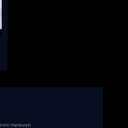
υ
υσικοί παραγωγοί