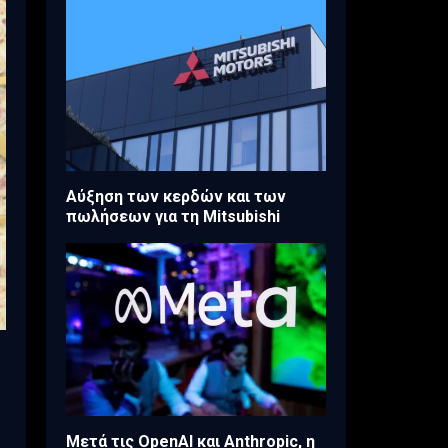
Aύξηση των κερδών και των
πωλήσεων για τη Mitsubishi
Μετά τις OpenAI και Anthropic, η