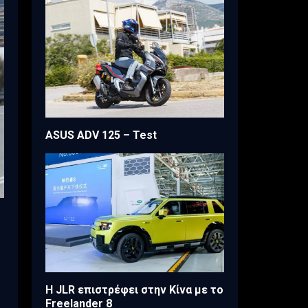
ASUS ADV 125 – Test
Η JLR επιστρέφει στην Κίνα με το
Freelander 8