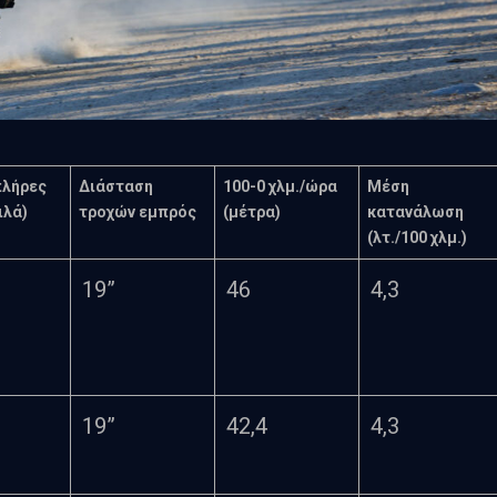
πλήρες
Διάσταση
100-0 χλμ./ώρα
Μέση
ιλά)
τροχών εμπρός
(μέτρα)
κατανάλωση
(λτ./100 χλμ.)
19”
46
4,3
19”
42,4
4,3