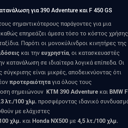
κατανάλωση για 390 Adventure και F 450 GS
τους σημαντικότερους παράγοντες για μια
, καθώς επηρεάζει άμεσα τόσο το κόστος χρήσης
ταξίδια. Παρότι οι μονοκύλινδροι κινητήρες της
ιδόσεις
και την
ευχρηστία
, οι κατασκευαστές
ην κατανάλωση σε ιδιαίτερα λογικά επίπεδα. Οι
 σύγκρισης είναι μικρές, αποδεικνύοντας ότι
έον
προτεραιότητα
για όλους τους
ίδοση σημειώνουν
KTM 390 Adventure
και
BMW F
,3 λτ./100 χλμ.
προσφέροντας ιδανικό συνδυασμ
υθούν με ελάχιστες
/100 χλμ.
και
Honda
NX
500
με
4,5 λτ./100 χλμ.