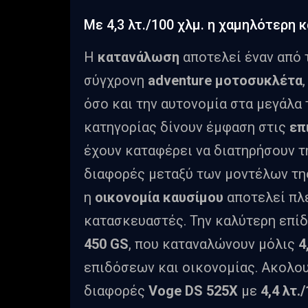
Με 4,3 λτ./100 χλμ. η χαμηλότερη 
Η
κατανάλωση
αποτελεί έναν από 
σύγχρονη
adventure
μοτοσυκλέτα
όσο και την αυτονομία στα μεγάλα 
κατηγορίας δίνουν έμφαση στις
επ
έχουν καταφέρει να διατηρήσουν τ
διαφορές μεταξύ των μοντέλων της
η
οικονομία
καυσίμου
αποτελεί πλ
κατασκευαστές. Την καλύτερη επ
450 GS
, που καταναλώνουν μόλις
4
επιδόσεων και οικονομίας. Ακολο
διαφορές
Voge
DS
525
X
με
4,4 λτ.