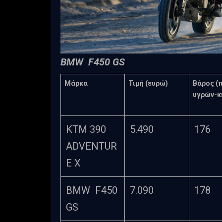
BMW F450 GS
Μάρκα
Τιμή (ευρώ)
Βάρος (
υγρών-κ
KTM 390
5.490
176
ADVENTUR
E X
BMW F450
7.090
178
GS