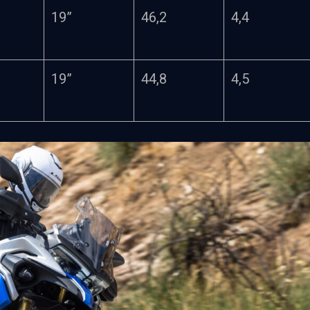
19”
46,2
4,4
19”
44,8
4,5