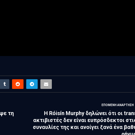
ΕΠΌΜΕΝΗ ΑΝΆΡΤΗΣΗ
οψε τη
Η Róisín Murphy δηλώνει ότι οι tran
ακτιβιστές δεν είναι ευπρόσδεκτοι στι
συναυλίες της και ανοίγει ξανά ένα βαθ
ρήγμ