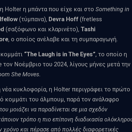
 Holter η μπάντα που είχε και στο
Something in
dfellow
(τύμπανα),
Devra Hoff
(fretless
ed
(σαξόφωνο και κλαρινέτο),
Tashi
ore
, ο οποίος ανέλαβε και τη συμπαραγωγή.
 κομμάτι
“The Laugh is in The Eyes”
, το οποίο η
e τον Νοέμβριο του 2024, λίγους μήνες μετά την
Room She Moves
.
 νέα κυκλοφορία, η Holter περιγράφει το πρώτο
ικό κομμάτι του άλμπουμ, παρά τον ανάλαφρο
που μοιάζει να παραδίνεται σε μια σχεδόν
κάποιον τρόπο η πιο επίπονη διαδικασία ολόκληρο
ν χρόνο και πέρασε από πολλές διαφορετικές