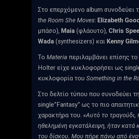
Στο επερχόμενο album συνοδεύει τη
the Room She Moves
:
Elizabeth Goo
μπάσο),
Maia
(φλάουτο),
Chris Spe
Wada
(synthesizers) και
Kenny Gilm
Το
Materia
περιλαμβάνει επίσης το
Holter είχε κυκλοφορήσει ως singl
κυκλοφορία του
Something in the 
Στο δελτίο τύπου που συνοδεύει τη
single”Fantasy” ως το πιο απαιτητ
χαρακτήρα του.
«Αυτό το τραγούδι, 
ηθελημένη εγκατάλειψη, ήταν κατά 
του δίσκου. Μου πήρε πάνω από ένα