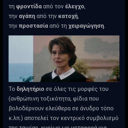
τη
φροντίδα
από τον
έλεγχο
,
την
αγάπη
από την
κατοχή
,
την
προστασία
από τη
χειραγώγηση
.
Το
δηλητήριο
σε όλες τις μορφές του
(ανθρώπινη τοξικότητα, φίδια που
βολοδέρνουν ελεύθερα σε άνυδρο τόπο
κ.λπ.) αποτελεί τον κεντρικό συμβολισμό
της ταινίας, κυρίως ως μεταφορά για