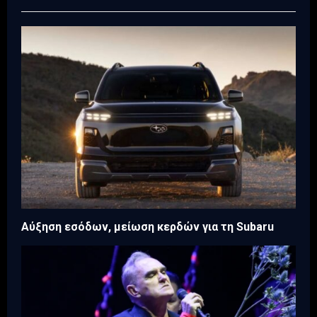
Αύξηση εσόδων, μείωση κερδών για τη Subaru