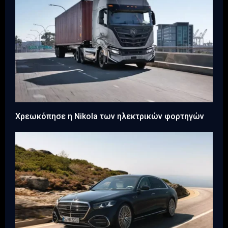
Χρεωκόπησε η Nikola των ηλεκτρικών φορτηγών