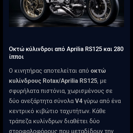
Οκτώ κύλινδροι από Aprilia RS125 και 280
ίπποι
Ο κινητήρας αποτελείται από
οκτώ
κυλίνδρους Rotax/Aprilia RS125
, με
σφυρήλατα πιστόνια, χωρισμένους σε
δύο ανεξάρτητα σύνολα
V4
γύρω από ένα
κεντρικό κιβώτιο ταχυτήτων. Κάθε
τράπεζα κυλίνδρων διαθέτει δύο
στροφαλοφόρους που μεταδίδουν την