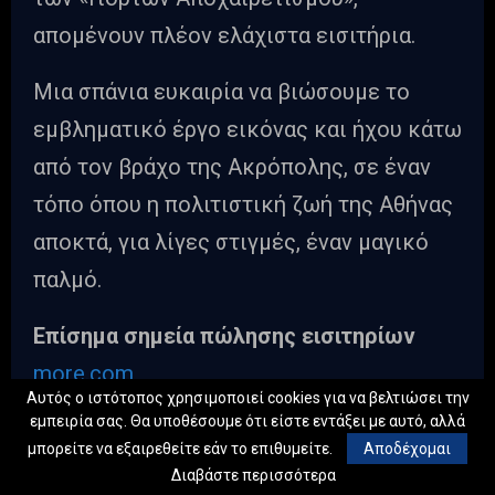
απομένουν πλέον ελάχιστα εισιτήρια.
Μια σπάνια ευκαιρία να βιώσουμε το
εμβληματικό έργο εικόνας και ήχου κάτω
από τον βράχο της Ακρόπολης, σε έναν
τόπο όπου η πολιτιστική ζωή της Αθήνας
αποκτά, για λίγες στιγμές, έναν μαγικό
παλμό.
Επίσημα σημεία πώλησης εισιτηρίων
more.com
Αυτός ο ιστότοπος χρησιμοποιεί cookies για να βελτιώσει την
Τηλεφωνικό κέντρο Φεστιβάλ Αθηνών
εμπειρία σας. Θα υποθέσουμε ότι είστε εντάξει με αυτό, αλλά
Επιδαύρου
μπορείτε να εξαιρεθείτε εάν το επιθυμείτε.
Αποδέχομαι
Διαβάστε περισσότερα
Ωράριο: Δευτέρα-Παρασκευή: 10:00-18:00 |