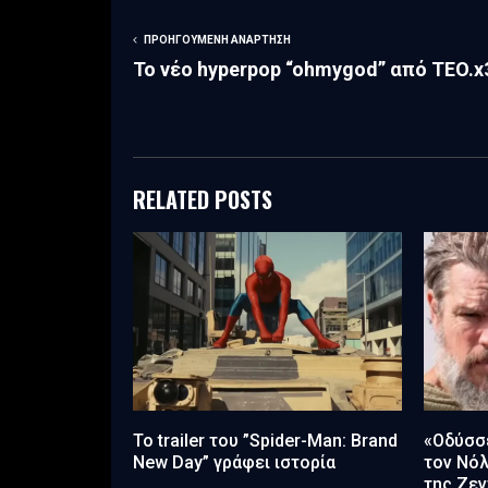
ΠΡΟΗΓΟΎΜΕΝΗ ΑΝΆΡΤΗΣΗ
Το νέο hyperpop “ohmygod” από TEO.x
RELATED POSTS
Το trailer του ”Spider-Man: Brand
«Οδύσσε
New Day” γράφει ιστορία
τον Νόλ
της Ζεν