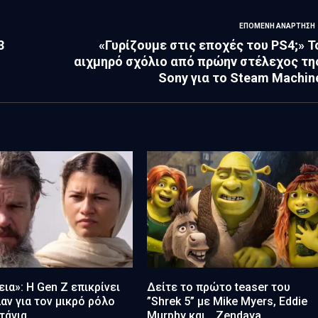
ΕΠΌΜΕΝΗ ΑΝΆΡΤΗΣΗ
3
«Γυρίζουμε στις εποχές του PS4;» Τ
αιχμηρό σχόλιο από πρώην στέλεχος τη
Sony για το Steam Machin
ια»: Η Gen Z επικρίνει
Δείτε το πρώτο teaser του
αν για τον μικρό ρόλο
”Shrek 5” με Mike Myers, Eddie
τάγια
Murphy και… Zendaya