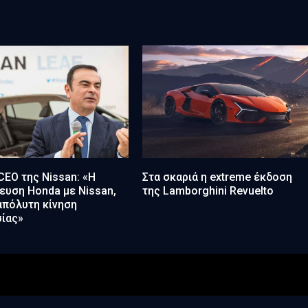
EO της Nissan: «Η
Στα σκαριά η extreme έκδοση
υση Honda με Nissan,
της Lamborghini Revuelto
 απόλυτη κίνηση
ίας»