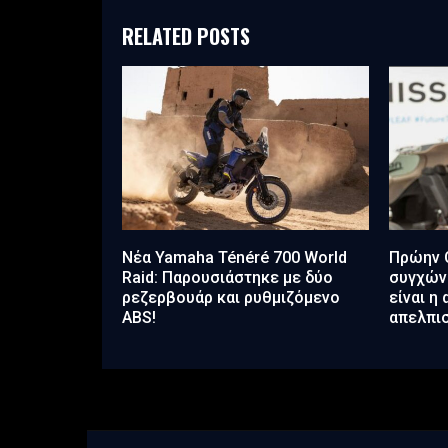
RELATED POSTS
Νέα Yamaha Ténéré 700 World
Πρώην C
Raid: Παρουσιάστηκε με δύο
συγχώνε
ρεζερβουάρ και ρυθμιζόμενο
είναι η
ABS!
απελπισ