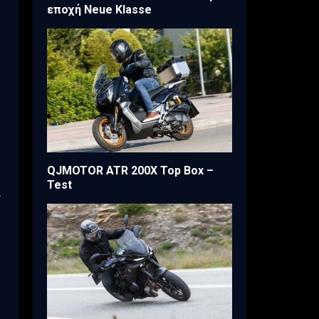
εποχή Neue Klasse
QJMOTOR ATR 200X Top Box –
Test
ι