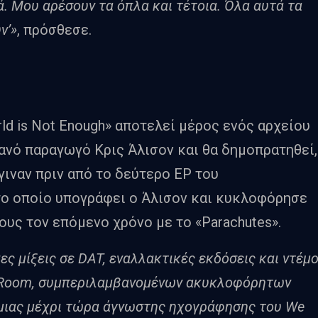
ά. Μου αρέσουν τα όπλα και τέτοια. Όλα αυτά τα
ν’»
, πρόσθεσε.
ld is Not Enough» αποτελεί μέρος ενός αρχείου
τανό παραγωγό Κρις Άλισον και θα δημοπρατηθεί,
γιναν πριν από το δεύτερο EP του
το οποίο υπογράφει ο Άλισον και κυκλοφόρησε
τους τον επόμενο χρόνο με το «Parachutes».
 μίξεις σε DAT, εναλλακτικές εκδόσεις και ντέμ
e Room, συμπεριλαμβανομένων ακυκλοφόρητων
μιας μέχρι τώρα άγνωστης ηχογράφησης του We