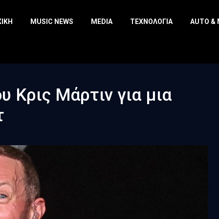
ΧΙΚΉ
MUSIC NEWS
MEDIA
ΤΕΧΝΟΛΟΓΊΑ
AUTO &
υ Κρις Μάρτιν για μια
τ