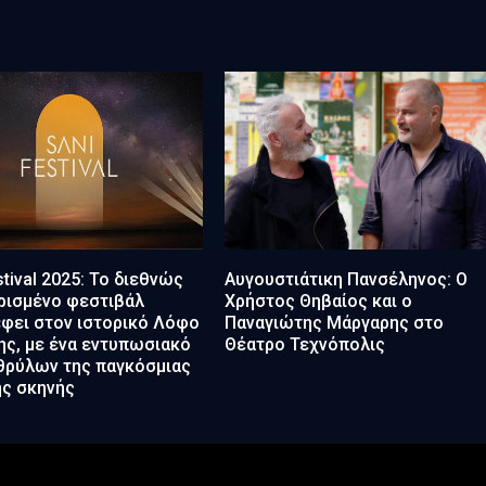
stival 2025: Το διεθνώς
Αυγουστιάτικη Πανσέληνος: Ο
ρισμένο φεστιβάλ
Χρήστος Θηβαίος και ο
φει στον ιστορικό Λόφο
Παναγιώτης Μάργαρης στο
ης, με ένα εντυπωσιακό
Θέατρο Τεχνόπολις
 θρύλων της παγκόσμιας
ής σκηνής