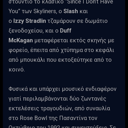
στούντιο το κλασικό “Since I Don’t Have
You” των Skyliners, ο
Slash
και
ο
Izzy
Stradlin
τζαμάρουν σε δωμάτιο
ξενοδοχείου, και ο
Duff
McKagan
μεταφέρεται εκτός σκηνής με
φορείο, έπειτα από χτύπημα στο κεφάλι
από μπουκάλι που εκτοξεύτηκε από το
κοινό.
Φυσικά και υπάρχει μουσικό ενδιαφέρον
γιατί περιλαμβάνoνται δύο ζωντανές
εκτελέσεις τραγουδιών, από συναυλία
στο Rose Bowl της Πασαντίνα τον
Οκτώβριο του 1992 και συνεντεύξεις. Σε