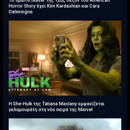
Το πρώτο teaser της 12ης σεζόν του American
Horror Story έχει Kim Kardashian και Cara
Delevingne
Η She-Hulk της Tatiana Maslany εμφανίζεται
γκλαμουράτη στη νέα σειρά της Marvel