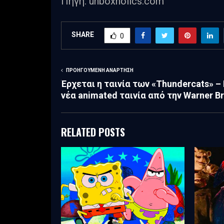
Πηγή: unboxholics.com
SHARE
0
ΠΡΟΗΓΟΎΜΕΝΗ ΑΝΆΡΤΗΣΗ
Έρχεται η ταινία των «Thundercats» –
νέα animated ταινία από την Warner B
RELATED POSTS