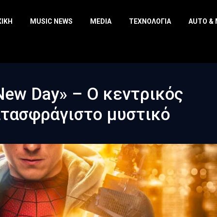
ΧΙΚΉ
MUSIC NEWS
MEDIA
ΤΕΧΝΟΛΟΓΊΑ
AUTO &
 New Day» – Ο κεντρικός
πτασφράγιστο μυστικό