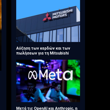
Aύξηση των κερδών και των
πωλήσεων για τη Mitsubishi
Μετά τις OpenAI και Anthropic, η