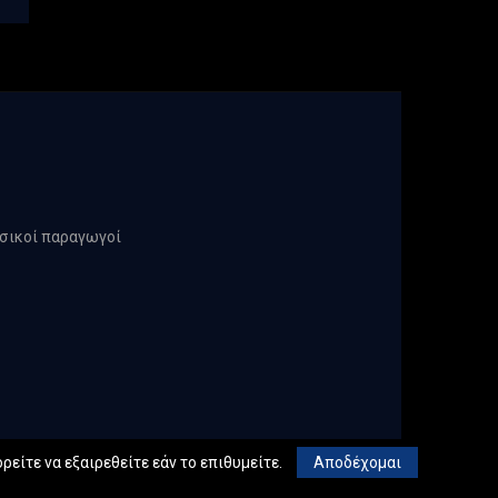
υσικοί παραγωγοί
ρείτε να εξαιρεθείτε εάν το επιθυμείτε.
Αποδέχομαι
chnical