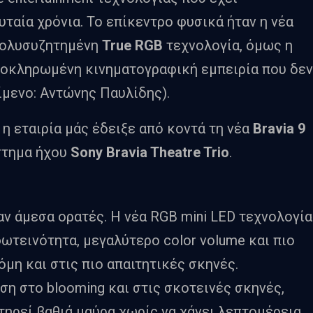
υταία χρόνια. Το επίκεντρο φυσικά ήταν η νέα
 πολυσυζητημένη
True RGB
τεχνολογία, όμως η
λοκληρωμένη κινηματογραφική εμπειρία που δεν
ίμενο: Αντώνης Παυλίδης).
 η εταιρία μάς έδειξε από κοντά τη νέα
Bravia 9
ύστημα ήχου
Sony Bravia Theatre Trio
.
ν άμεσα ορατές. Η νέα RGB mini LED τεχνολογία
τεινότητα, μεγαλύτερο color volume και πιο
η και στις πιο απαιτητικές σκηνές.
ση στο blooming και στις σκοτεινές σκηνές,
ατηρεί βαθιά μαύρα χωρίς να χάνει λεπτομέρεια.