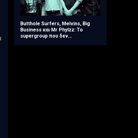
Butthole Surfers, Melvins, Big
Business και Mr Phylzz: Το
supergroup που δεν...
α