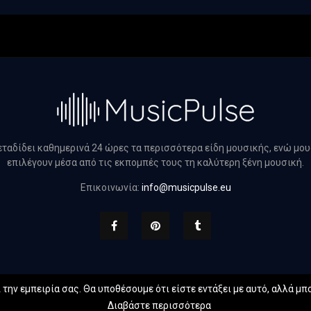
μεταδίδει καθημερινά 24 ώρες τα περισσότερα είδη μουσικής, ενώ μο
επιλέγουν μέσα από τις εκπομπές τους τη καλύτερη ξένη μουσική.
Επικοινωνία:
info@musicpulse.eu
την εμπειρία σας. Θα υποθέσουμε ότι είστε εντάξει με αυτό, αλλά μπο
 musicpulse.eu. All Right Reserved. Designed and Developed by
Web Te
Διαβάστε περισσότερα