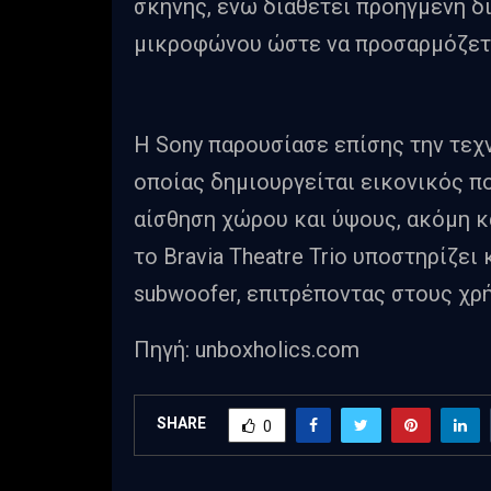
σκηνής, ενώ διαθέτει προηγμένη 
μικροφώνου ώστε να προσαρμόζετα
Η Sony παρουσίασε επίσης την τεχν
οποίας δημιουργείται εικονικός π
αίσθηση χώρου και ύψους, ακόμη κ
το Bravia Theatre Trio υποστηρίζει
subwoofer, επιτρέποντας στους χρή
Πηγή: unboxholics.com
SHARE
0