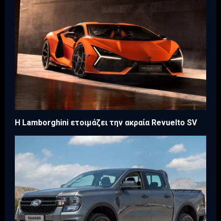
Η Lamborghini ετοιμάζει την ακραία Revuelto SV