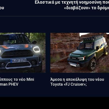
Ελαστικά με τεχνητή νοημοσύνη πο
ου
«διαβάζουν» το δρόμ
ίππους το νέο Mini
Άμεσα η αποκάλυψη του νέου
yman PHEV
Toyota «FJ Cruiser»;