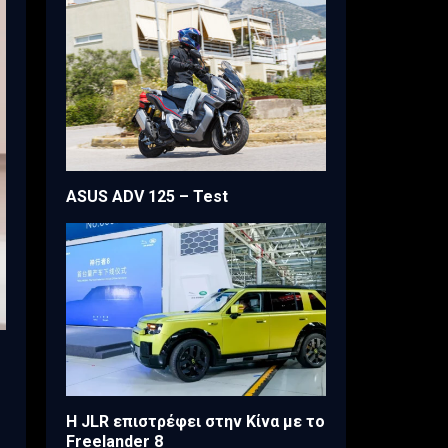
ASUS ADV 125 – Test
Η JLR επιστρέφει στην Κίνα με το
Freelander 8