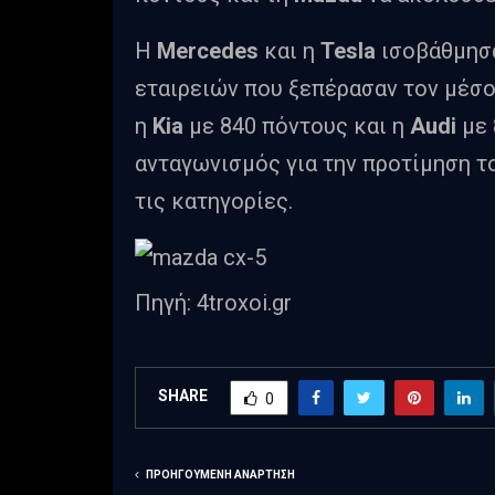
Η
Mercedes
και η
Tesla
ισοβάθμησα
εταιρειών που ξεπέρασαν τον μέσ
η
Kia
με 840 πόντους και η
Audi
με 
ανταγωνισμός για την προτίμηση τ
τις κατηγορίες.
Πηγή: 4troxoi.gr
SHARE
0
ΠΡΟΗΓΟΎΜΕΝΗ ΑΝΆΡΤΗΣΗ