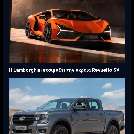
Η Lamborghini ετοιμάζει την ακραία Revuelto SV