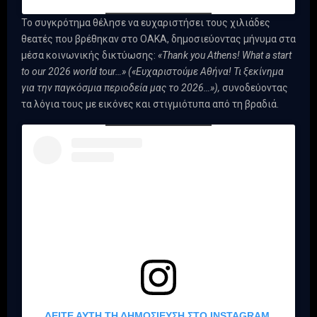
Το συγκρότημα θέλησε να ευχαριστήσει τους χιλιάδες
θεατές που βρέθηκαν στο ΟΑΚΑ, δημοσιεύοντας μήνυμα στα
μέσα κοινωνικής δικτύωσης:
«Thank you Athens! What a start
to our 2026 world tour…» («Ευχαριστούμε Αθήνα! Τι ξεκίνημα
για την παγκόσμια περιοδεία μας το 2026…»),
συνοδεύοντας
τα λόγια τους με εικόνες και στιγμιότυπα από τη βραδιά.
ΔΕΊΤΕ ΑΥΤΉ ΤΗ ΔΗΜΟΣΊΕΥΣΗ ΣΤΟ INSTAGRAM.