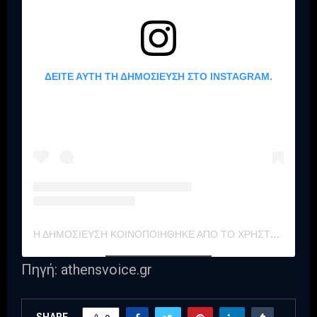
ΔΕΊΤΕ ΑΥΤΉ ΤΗ ΔΗΜΟΣΊΕΥΣΗ ΣΤΟ INSTAGRAM.
Η ΔΗΜΟΣΊΕΥΣΗ ΚΟΙΝΟΠΟΙΉΘΗΚΕ ΑΠΌ ΤΟ ΧΡΉΣΤΗ HEADBANGERS (@HEADBANGERS.GR)
Πηγή: athensvoice.gr