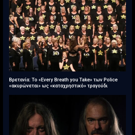
Βρετανία: Το «Every Breath you Take» των Police
«ακυρώνεται» ως «καταχρηστικό» τραγούδι