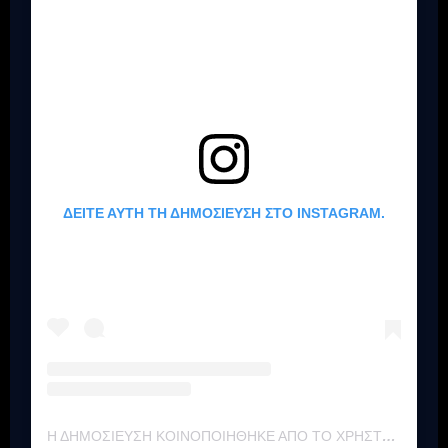
ΔΕΊΤΕ ΑΥΤΉ ΤΗ ΔΗΜΟΣΊΕΥΣΗ ΣΤΟ INSTAGRAM.
Η ΔΗΜΟΣΊΕΥΣΗ ΚΟΙΝΟΠΟΙΉΘΗΚΕ ΑΠΌ ΤΟ ΧΡΉΣΤΗ IRON MAIDEN (@IRONMAIDEN)