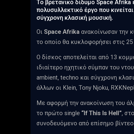
To βρετανικό δίδυμο Space Afrika 
πολυσυλλεκτικό έργο που κινείται 
σύγχρονη κλασική μουσική.
Οι
Space Afrika
ανακοίνωσαν την 
το οποίο θα κυκλοφορήσει στις 25 
Ο δίσκος αποτελείται από 13 κομμ
ιδιαίτερο ηχητικό σύμπαν του ντουέ
ambient, techno και σύγχρονη κλα
άλλων οι Klein, Tony Njoku, RXKNep
Με αφορμή την ανακοίνωση του άλμ
το πρώτο single
“If This Is Hell”
, στ
συνοδευόμενο από επίσημο βίντεο