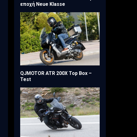
εποχή Neue Klasse
QJMOTOR ATR 200X Top Box –
Test