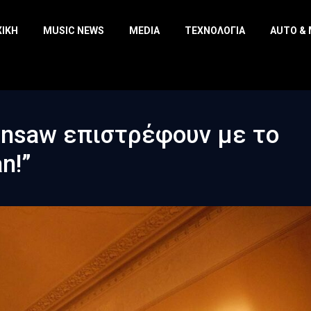
ΧΙΚΉ
MUSIC NEWS
MEDIA
ΤΕΧΝΟΛΟΓΊΑ
AUTO &
nsaw επιστρέφουν με το
n!”