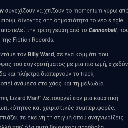
aw
συνεχίζουν να χτίζουν το momentum γύρω απ
πουμ, δίνοντας στη δημοσιότητα το νέο single
ι αποτελεί την τρίτη γεύση από το
Cannonball
, πο
της Fiction Records.
αντάμε τον
Billy Ward
, σε ένα κομμάτι που
 ύφος του συγκροτήματος με μια πιο ωμή, σχεδόν
δα και πλήκτρα διαπερνούν το track,
οπεί ανάμεσα στο χάος και τη μελωδία.
mn, Lizard Man!” λειτουργεί σαν μια καυστική
ωπικότητες και χειριστικές συμπεριφορές.
στιάζει σε εκείνη τη στιγμή όπου αναγνωρίζεις
αλλά παρ’ όλα αυτά βρίσκεσαι παράδοξα