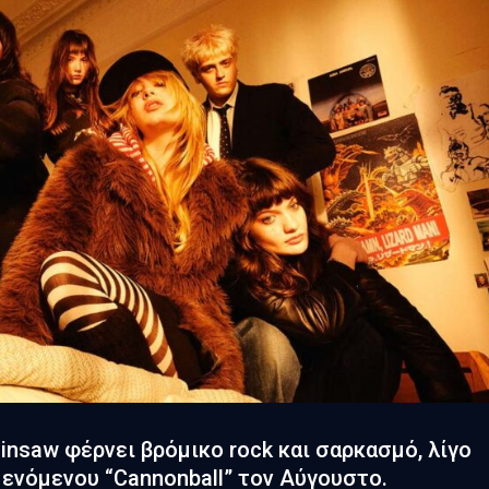
nsaw φέρνει βρόμικο rock και σαρκασμό, λίγο
ενόμενου “Cannonball” τον Αύγουστο.