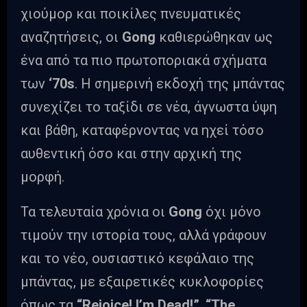
χιούμορ και ποικίλες πνευματικές
αναζητήσεις, οι
Gong
καθιερώθηκαν ως
ένα από τα πιο πρωτοποριακά σχήματα
των
‘70
s
. Η σημερινή εκδοχή της μπάντας
συνεχίζει το ταξίδι σε νέα, άγνωστα ύψη
και βάθη, καταφέρνοντας να ηχεί τόσο
αυθεντική όσο και στην αρχική της
μορφή.
Τα τελευταία χρόνια οι
Gong
όχι μόνο
τιμούν την ιστορία τους, αλλά γράφουν
και το νέο, ουσιαστικό κεφάλαιο της
μπάντας, με εξαιρετικές κυκλοφορίες
όπως τα
“
Rejoice
!
I’m Dead!”
,
“The