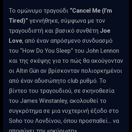
Το ομώνυμο τραγούδι
“Cancel Me (I’m
Tired)”
γεννήθηκε, σύμφωνα με τον
τραγουδιστή και βασικό συνθέτη
Joe
Love
, από έναν απρόσμενο συνδυασμό
του “How Do You Sleep” του John Lennon
και της σκέψης για το πώς θα ακούγονταν
οι Altın Gün αν βρίσκονταν πολιορκημένοι
από έναν αδυσώπητο club ρυθμό. Το
βίντεο του τραγουδιού, σε σκηνοθεσία
του James Winstanley, ακολουθεί το
συγκρότημα σε μια νυχτερινή έξοδο στο
Soho του Λονδίνου, όπου προσπαθεί… να
αποφύγει την «ακύρωση».