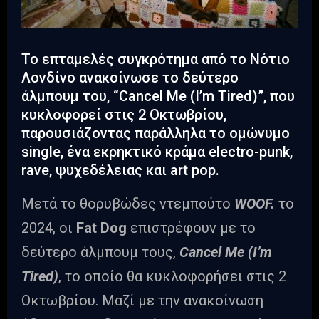
Το επταμελές συγκρότημα από το Νότιο
Λονδίνο ανακοίνωσε το δεύτερο
άλμπουμ του, “Cancel Me (I’m Tired)”, που
κυκλοφορεί στις 2 Οκτωβρίου,
παρουσιάζοντας παράλληλα το ομώνυμο
single, ένα εκρηκτικό κράμα electro-punk,
rave, ψυχεδέλειας και art pop.
Μετά το θορυβώδες ντεμπούτο
WOOF.
το
2024, οι
Fat Dog
επιστρέφουν με το
δεύτερο άλμπουμ τους,
Cancel Me (I’m
Tired)
, το οποίο θα κυκλοφορήσει στις 2
Οκτωβρίου. Μαζί με την ανακοίνωση