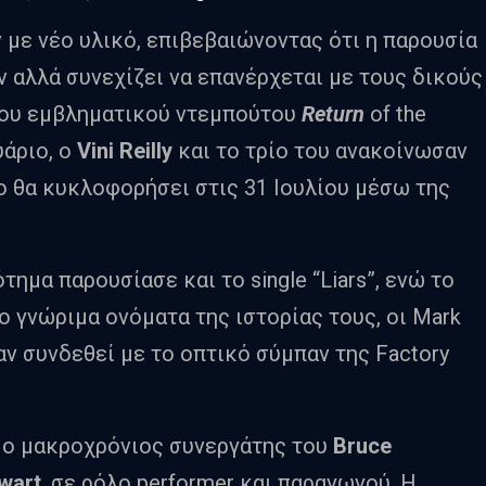
με νέο υλικό, επιβεβαιώνοντας ότι η παρουσία
ν αλλά συνεχίζει να επανέρχεται με τους δικούς
του εμβληματικού ντεμπούτου
Return
of the
υάριο, ο
Vini Reilly
και το τρίο του ανακοίνωσαν
ίο θα κυκλοφορήσει στις 31 Ιουλίου μέσω της
ημα παρουσίασε και το single “Liars”, ενώ το
ο γνώριμα ονόματα της ιστορίας τους, οι Mark
χαν συνδεθεί με το οπτικό σύμπαν της Factory
ν ο μακροχρόνιος συνεργάτης του
Bruce
ewart
, σε ρόλο performer και παραγωγού. Η