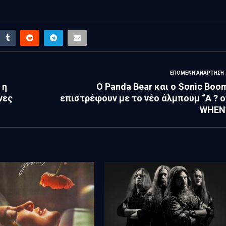
ΕΠΌΜΕΝΗ ΑΝΆΡΤΗΣΗ
 η
O Panda Bear και ο Sonic Boo
νες
επιστρέφουν με το νέο άλμπουμ “A ? o
WHEN