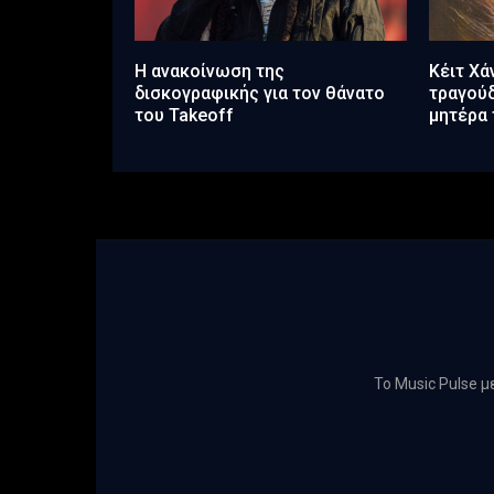
Η ανακοίνωση της
Κέιτ Χά
δισκογραφικής για τον θάνατο
τραγούδ
του Takeoff
μητέρα 
Το Music Pulse 