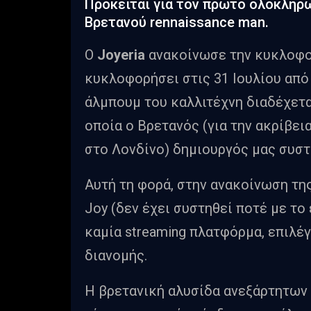
Πρόκειται για τον πρώτο ολοκληρω
Βρετανού rennaissance man.
Ο
Joyeria
ανακοίνωσε την κυκλοφο
κυκλοφορήσει στις 31 Ιουλίου από
άλμπουμ του καλλιτέχνη διαδέχετα
οποία ο Βρετανός (για την ακρίβε
στο Λονδίνο) δημιουργός μας συσ
Αυτή τη φορά, στην ανακοίνωση τη
Joy (δεν έχει συστηθεί ποτέ με το
καμία streaming πλατφόρμα, επιλέ
διανομής.
Η βρετανική αλυσίδα ανεξάρτητω