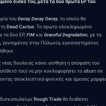
μένο δίσκο του, μετά τα δύο πρώτα EP του
ρία του
Decay Decay Decay
, το οποίο θα
 τη
Dead Cactus
. Το πρώτο ολοκληρωμένο
ι τα δύο EP,
FIM
και
Graceful Degradation
, με τα
ια, γεννημένος στην Πολωνία, εγκατεστημένος
τήθηκε.
ς νέας δουλειάς κάνει αίσθηση η απόφαση του
 επίθετό του) να μην κυκλοφορήσει το album σε
γοντας αποκλειστικά φυσικές και άμεσες μορφέ
ν δισκοπωλείων
Rough Trade
θα διαθέσει