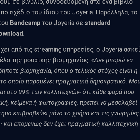
ουμ σε βινύλιο, συνοδευόμενη από ένα βιβλίο
ο σχέδιο του ίδιου του Joyeria. Παράλληλα, το
 του
Bandcamp
του Joyeria σε
standard
ownload
.
ει από τις streaming υπηρεσίες, ο Joyeria ασκε
έλο της μουσικής βιομηχανίας.
«Δεν μπορώ να
ήποτε βιομηχανία, όπου ο τελικός στόχος είναι η
το οποίο παραμένει πραγματικά δημοκρατικό. Μο
αι στο 99% των καλλιτεχνών- ότι κάθε φορά που
κή, κείμενα ή φωτογραφίες, πρέπει να μεσολαβεί
τημα επιβραβεύει μόνο το χρήμα και τις γνωριμίες,
ό· και επομένως δεν έχει πραγματική καλλιτεχνική