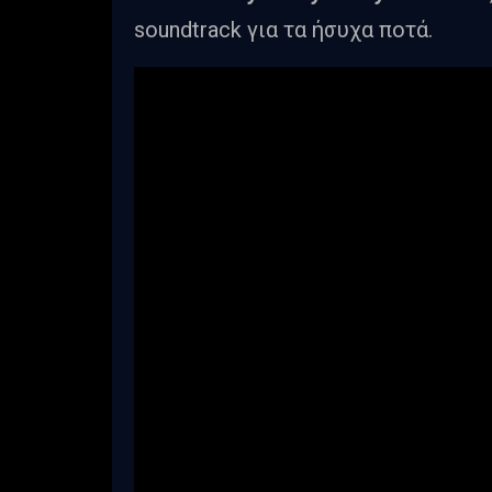
soundtrack για τα ήσυχα ποτά.