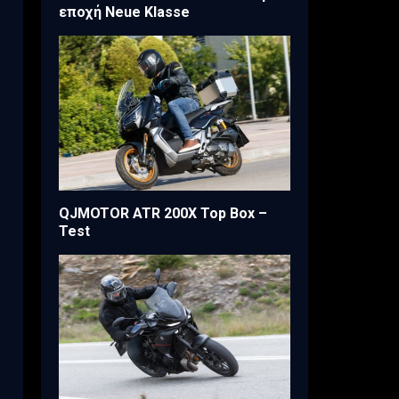
εποχή Neue Klasse
QJMOTOR ATR 200X Top Box –
Test