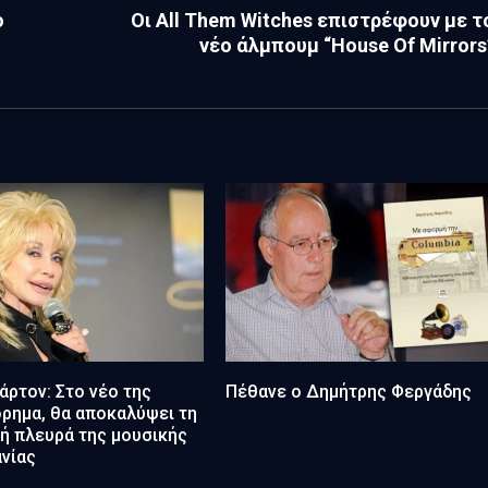
ο
Οι All Them Witches επιστρέφουν με τ
νέο άλμπουμ “House Of Mirrors
άρτον: Στο νέο της
Πέθανε ο Δημήτρης Φεργάδης
ρημα, θα αποκαλύψει τη
ή πλευρά της μουσικής
νίας