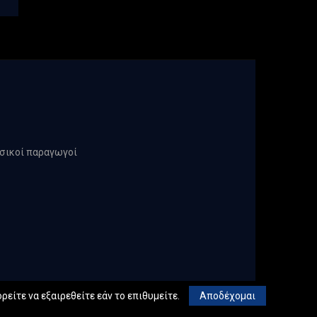
υσικοί παραγωγοί
ρείτε να εξαιρεθείτε εάν το επιθυμείτε.
Αποδέχομαι
chnical