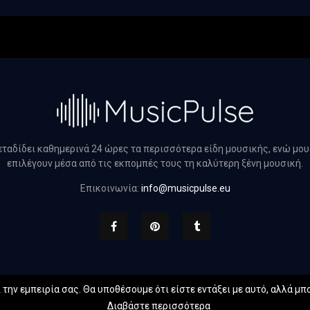
μεταδίδει καθημερινά 24 ώρες τα περισσότερα είδη μουσικής, ενώ μο
επιλέγουν μέσα από τις εκπομπές τους τη καλύτερη ξένη μουσική.
Επικοινωνία:
info@musicpulse.eu
την εμπειρία σας. Θα υποθέσουμε ότι είστε εντάξει με αυτό, αλλά μπο
 musicpulse.eu. All Right Reserved. Designed and Developed by
Web Te
Διαβάστε περισσότερα