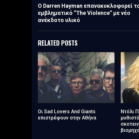
Ο Darren Hayman επανακυκλοφορεί τ
εμβληματικό “The Violence” με νέο
ανέκδοτο υλικό
RELATED POSTS
Οι Sad Lovers And Giants
Ντόλι Π
επιστρέφουν στην Αθήνα
μυθιστό
σκοτειν
βιομηχα