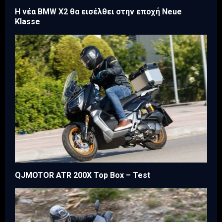
Η νέα BMW X2 θα εισέλθει στην εποχή Neue
Klasse
QJMOTOR ATR 200X Top Box – Test