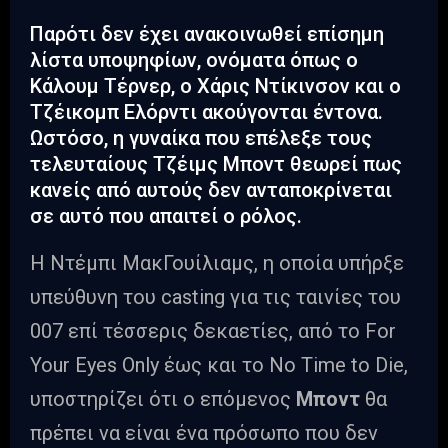
Παρότι δεν έχει ανακοινωθεί επίσημη
λίστα υποψηφίων, ονόματα όπως ο
Κάλουμ Τέρνερ, ο Χάρις Ντίκινσον και ο
Τζέικομπ Ελόρντι ακούγονται έντονα.
Ωστόσο, η γυναίκα που επέλεξε τους
τελευταίους Τζέιμς Μποντ θεωρεί πως
κανείς από αυτούς δεν ανταποκρίνεται
σε αυτό που απαιτεί ο ρόλος.
Η Ντέμπι ΜακΓουίλιαμς, η οποία υπήρξε
υπεύθυνη του casting για τις ταινίες του
007 επί τέσσερις δεκαετίες, από το For
Your Eyes Only έως και το No Time to Die,
υποστηρίζει ότι ο επόμενος
Μποντ
θα
πρέπει να είναι ένα πρόσωπο που δεν