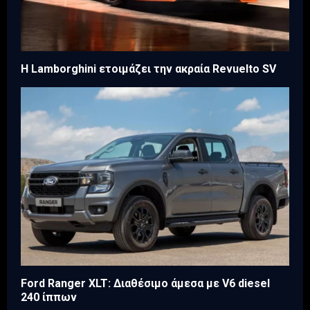
Η Lamborghini ετοιμάζει την ακραία Revuelto SV
Ford Ranger XLT: Διαθέσιμο άμεσα με V6 diesel
240 ίππων