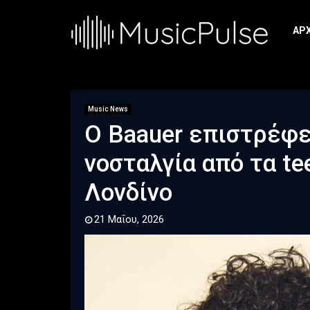
ΑΡ
Music News
Ο Baauer επιστρέφε
νοσταλγία από τα te
Λονδίνο
21 Μαΐου, 2026