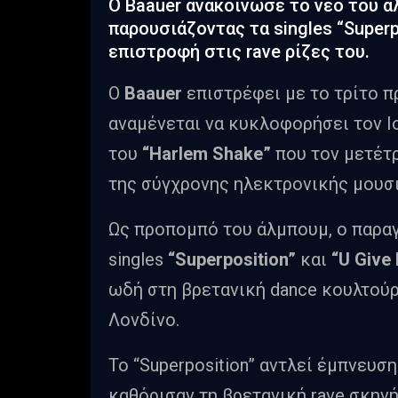
Ο Baauer ανακοίνωσε το νέο του ά
παρουσιάζοντας τα singles “Superpo
επιστροφή στις rave ρίζες του.
Ο
Baauer
επιστρέφει με το τρίτο π
αναμένεται να κυκλοφορήσει τον Ιο
του
“Harlem Shake”
που τον μετέτ
της σύγχρονης ηλεκτρονικής μουσ
Ως προπομπό του άλμπουμ, ο παρα
singles
“Superposition”
και
“U Give
ωδή στη βρετανική dance κουλτού
Λονδίνο.
Το “Superposition” αντλεί έμπνευσ
καθόρισαν τη βρετανική rave σκηνή