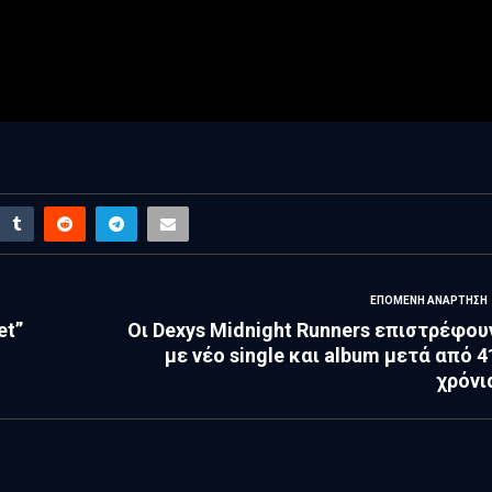
ΕΠΌΜΕΝΗ ΑΝΆΡΤΗΣΗ
et”
Οι Dexys Midnight Runners επιστρέφου
με νέο single και album μετά από 4
χρόνι