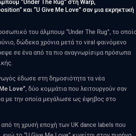
λμπουμ “Under The Rug” στη Warp,
sition” και “U Give Me Love” σαν μια εκρηκτική
ροσωπικό του άλμπουμ “Under The Rug”, το οποί
ύνιο, δώδεκα χρόνια μετά το viral φαινόμενο
ρεψε σε ένα από τα πιο αναγνωρίσιμα πρόσωπα
ικής.
γωγός έδωσε στη δημοσιότητα τα νέα
 Me Love”
, δύο κομμάτια που λειτουργούν σαν
ρα με την οποία μεγάλωσε ως έφηβος στο
η από τη χρυσή εποχή των UK dance labels που
, ενώ το “U Give Me Love” κινείται στον πυρήνα