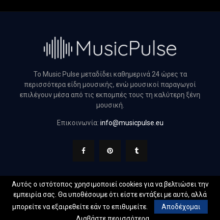
Το Music Pulse μεταδίδει καθημερινά 24 ώρες τα
περισσότερα είδη μουσικής, ενώ μουσικοί παραγωγοί
επιλέγουν μέσα από τις εκπομπές τους τη καλύτερη ξένη
μουσική.
Επικοινωνία:
info@musicpulse.eu
Αυτός ο ιστότοπος χρησιμοποιεί cookies για να βελτιώσει την
εμπειρία σας. Θα υποθέσουμε ότι είστε εντάξει με αυτό, αλλά
@2022 - musicpulse.eu. All Right Reserved. Designed and
μπορείτε να εξαιρεθείτε εάν το επιθυμείτε.
Αποδέχομαι
Developed by
Web Technical
Διαβάστε περισσότερα