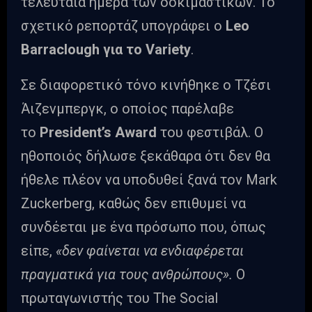
τελευταία ημέρα των δοκιμαστικών. Το
σχετικό ρεπορτάζ υπογράφει ο
Leo
Barraclough για το Variety
.
Σε διαφορετικό τόνο κινήθηκε ο Τζέσι
Άιζενμπεργκ, ο οποίος παρέλαβε
το
President’s Award
του φεστιβάλ. Ο
ηθοποιός δήλωσε ξεκάθαρα ότι δεν θα
ήθελε πλέον να υποδυθεί ξανά τον Mark
Zuckerberg, καθώς δεν επιθυμεί να
συνδέεται με ένα πρόσωπο που, όπως
είπε,
«δεν φαίνεται να ενδιαφέρεται
πραγματικά για τους ανθρώπους».
Ο
πρωταγωνιστής του The Social