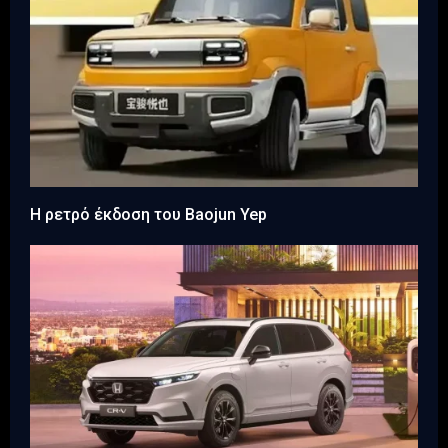
H ρετρό έκδοση του Baojun Yep