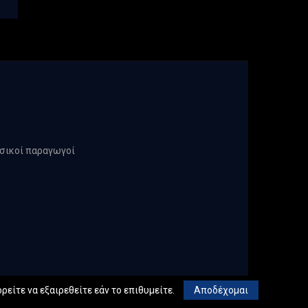
υσικοί παραγωγοί
ρείτε να εξαιρεθείτε εάν το επιθυμείτε.
Αποδέχομαι
chnical