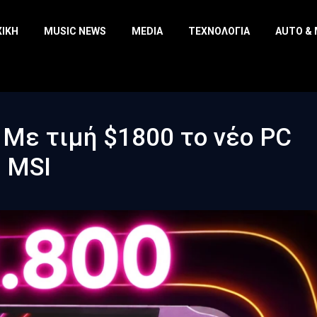
ΧΙΚΉ
MUSIC NEWS
MEDIA
ΤΕΧΝΟΛΟΓΊΑ
AUTO &
– Με τιμή $1800 το νέο PC
ς MSI