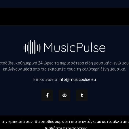
μεταδίδει καθημερινά 24 ώρες τα περισσότερα είδη μουσικής, ενώ μο
επιλέγουν μέσα από τις εκπομπές τους τη καλύτερη ξένη μουσική.
Επικοινωνία:
info@musicpulse.eu
την εμπειρία σας. Θα υποθέσουμε ότι είστε εντάξει με αυτό, αλλά μπο
 musicpulse.eu. All Right Reserved. Designed and Developed by
Web Te
Διαβάστε περισσότερα