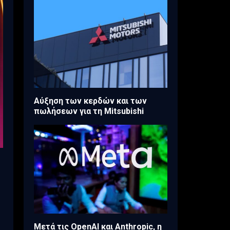
Aύξηση των κερδών και των
πωλήσεων για τη Mitsubishi
Μετά τις OpenAI και Anthropic, η