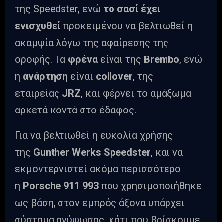
της Speedster, ενώ
το σασί έχει
ενισχυθεί
προκειμένου να βελτιωθεί η
ακαμψία λόγω της αφαίρεσης της
οροφής. Τα
φρένα
είναι της
Brembo
, ενώ
η
ανάρτηση
είναι
coilover
, της
εταιρείας
JRZ
, και φέρνει το αμάξωμα
αρκετά κοντά στο έδαφος.
Για να βελτιωθεί η ευκολία χρήσης
της
Gunther
Werks
Speedster
, και να
εκμοντερνιστεί ακόμα περισσότερο
η
Porsche 911 993
που χρησιμοποιήθηκε
ως βάση, στον εμπρός άξονα υπάρχει
σύστημα ανύψωσης, κάτι που βρίσκουμε