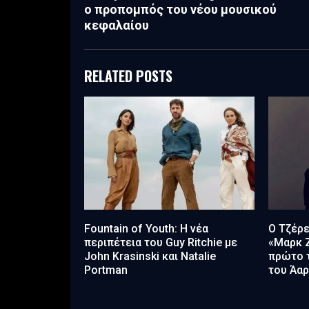
ο προπομπός του νέου μουσικού
κεφαλαίου
RELATED POSTS
Fountain of Youth: Η νέα
Ο Τζέρε
περιπέτεια του Guy Ritchie με
«Μαρκ 
John Krasinski και Natalie
πρώτο τ
Portman
του Άαρ