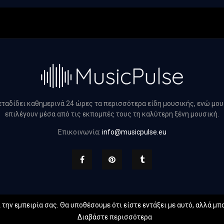
μεταδίδει καθημερινά 24 ώρες τα περισσότερα είδη μουσικής, ενώ μο
επιλέγουν μέσα από τις εκπομπές τους τη καλύτερη ξένη μουσική.
Επικοινωνία:
info@musicpulse.eu
την εμπειρία σας. Θα υποθέσουμε ότι είστε εντάξει με αυτό, αλλά μπο
 musicpulse.eu. All Right Reserved. Designed and Developed by
Web Te
Διαβάστε περισσότερα