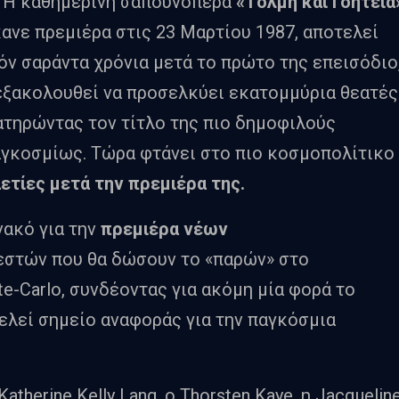
. Η καθημερινή σαπουνόπερα
«Τόλμη και Γοητεία
κανε πρεμιέρα στις 23 Μαρτίου 1987, αποτελεί
δόν σαράντα χρόνια μετά το πρώτο της επεισόδιο
ξακολουθεί να προσελκύει εκατομμύρια θεατές
ατηρώντας τον τίτλο της πιο δημοφιλούς
αγκοσμίως. Τώρα φτάνει στο πιο κοσμοπολίτικο
ετίες μετά την πρεμιέρα της
.
νακό για την
πρεμιέρα νέων
εστών που θα δώσουν το «παρών» στο
e-Carlo, συνδέοντας για ακόμη μία φορά το
ελεί σημείο αναφοράς για την παγκόσμια
therine Kelly Lang, ο Thorsten Kaye, η Jacquelin