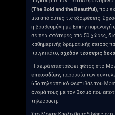
παγκόσμιο πολιτιστικό φαινόμενο
(The Bold and the Beautiful)
, που έ
μία από αυτές τις εξαιρέσεις. Σχε
η βραβευμένη με Emmy παραγωγή ε
σε περισσότερες από 50 χώρες, δι
καθημερινής δραματικής σειράς π
πριγκιπάτο,
σχεδόν τέσσερις δεκα
Η σειρά επιστρέφει φέτος στο Μο
επεισοδίων,
παρουσία των συντελ
65ο τηλεοπτικό Φεστιβάλ του Mont
όνομά τους με τον θεσμό που αποτ
τηλεόραση.
Στο Μόντε Κάρλο θα ταξιδέψουν η Ka