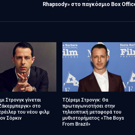
Rhapsody» στο παγκόσμιο Box Offic
μι Στρονγκ γίνεται
Τζέρεμι Στρονγκ: Θα
Ζάκερμπεργκ» στο
πρωταγωνιστήσει στην
ρέιλερ του νέου φιλμ
τηλεοπτική μεταφορά του
ον Σόρκιν
μυθιστορήματος «The Boys
From Brazil»