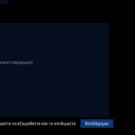
υσικοί παραγωγοί
ρείτε να εξαιρεθείτε εάν το επιθυμείτε.
Αποδέχομαι
chnical