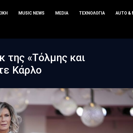
ΧΙΚΉ
MUSIC NEWS
MEDIA
ΤΕΧΝΟΛΟΓΊΑ
AUTO &
 της «Τόλμης και
τε Κάρλο