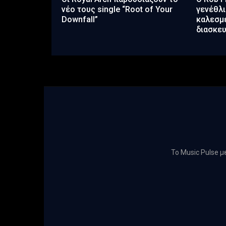
νέο τους single “Root of Your
γενέθλι
Downfall”
καλεσμέ
διασκε
Το Music Pulse 