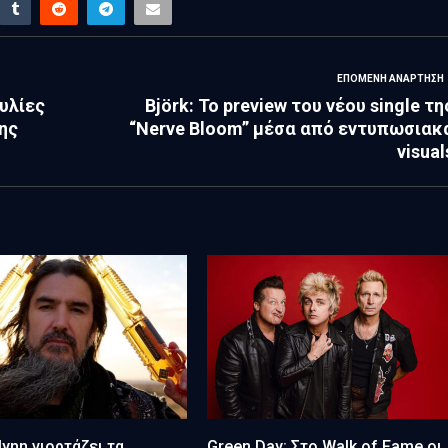
ΕΠΌΜΕΝΗ ΑΝΆΡΤΗΣΗ
υλίες
Björk: Το preview του νέου single τη
ης
“Nerve Bloom” μέσα από εντυπωσιακ
visual
lynn γιορτάζει τα
Green Day: Στο Walk of Fame οι