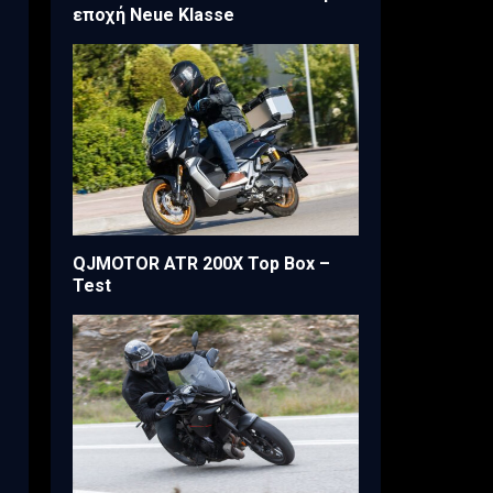
εποχή Neue Klasse
QJMOTOR ATR 200X Top Box –
Test