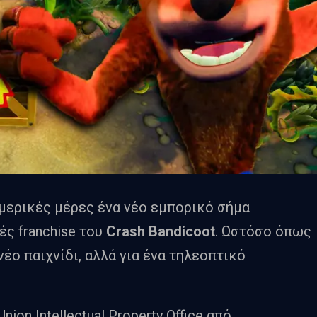
μερικές μέρες ένα νέο εμπορικό σήμα
ές franchise του
Crash Bandicoot
. Ωστόσο όπως
νέο παιχνίδι, αλλά για ένα τηλεοπτικό
ion Intellectual Property Office από