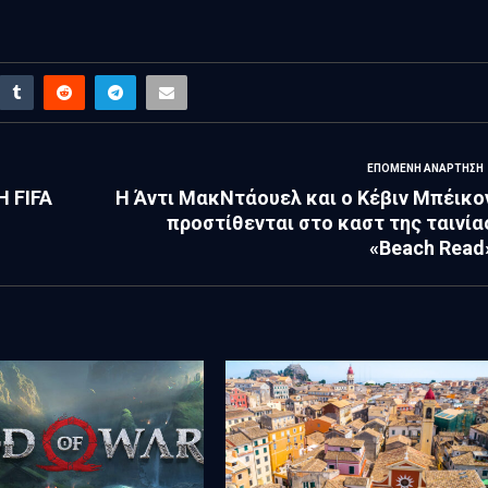
ΕΠΌΜΕΝΗ ΑΝΆΡΤΗΣΗ
Η FIFA
Η Άντι ΜακΝτάουελ και ο Κέβιν Μπέικο
προστίθενται στο καστ της ταινία
«Beach Read