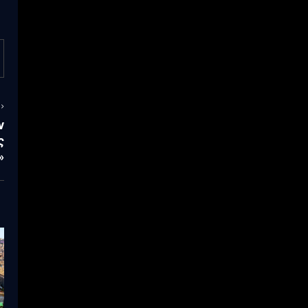
ν
ς
»