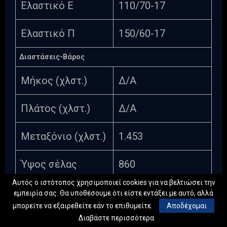
Ελαστικό Ε
110/70-17
Ελαστικό Π
150/60-17
Διαστάσεις-Βάρος
Μήκος (χλστ.)
Δ/Α
Πλάτος (χλστ.)
Δ/Α
Μεταξόνιο (χλστ.)
1.453
Ύψος σέλας
860
(χλστ.)
Αυτός ο ιστότοπος χρησιμοποιεί cookies για να βελτιώσει την
εμπειρία σας. Θα υποθέσουμε ότι είστε εντάξει με αυτό, αλλά
μπορείτε να εξαιρεθείτε εάν το επιθυμείτε.
Αποδέχομαι
Βάρος (κιλά)
161
Διαβάστε περισσότερα