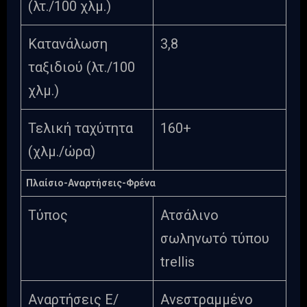
(λτ./100 χλμ.)
Κατανάλωση
3,8
ταξιδιού (λτ./100
χλμ.)
Τελική ταχύτητα
160+
(χλμ./ώρα)
Πλαίσιο-Αναρτήσεις-Φρένα
Τύπος
Ατσάλινο
σωληνωτό τύπου
trellis
Αναρτήσεις Ε/
Ανεστραμμένο