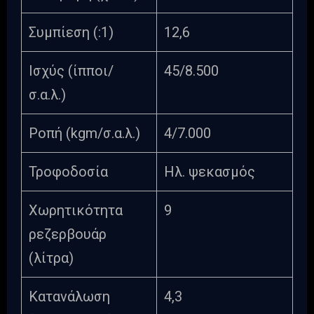
Συμπίεση (:1)
12,6
Ισχύς (ίπποι/
45/8.500
σ.α.λ.)
Ροπή (kgm/σ.α.λ.)
4/7.000
Τροφοδοσία
Ηλ. ψεκασμός
Χωρητικότητα
9
ρεζερβουάρ
(λίτρα)
Κατανάλωση
4,3