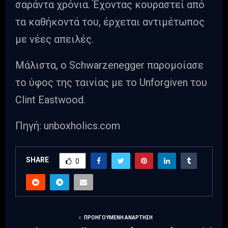
σαράντα χρόνια. Έχοντας κουραστεί από
τα καθήκοντά του, έρχεται αντιμέτωπος
με νέες απειλές.
Μάλιστα, ο Schwarzenegger παρομοίασε
το ύφος της ταινίας με το Unforgiven του
Clint Eastwood.
Πηγή: unboxholics.com
SHARE
0
ΠΡΟΗΓΟΎΜΕΝΗ ΑΝΆΡΤΗΣΗ