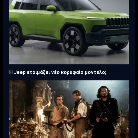
H Jeep ετοιμάζει νέο κορυφαίο μοντέλο;