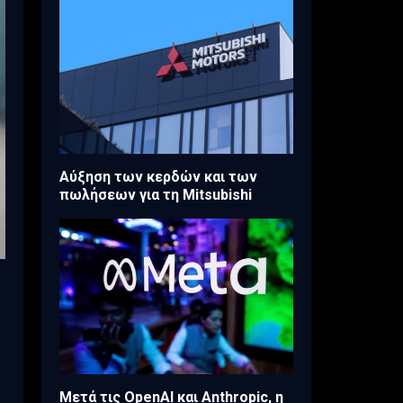
Aύξηση των κερδών και των
πωλήσεων για τη Mitsubishi
Μετά τις OpenAI και Anthropic, η