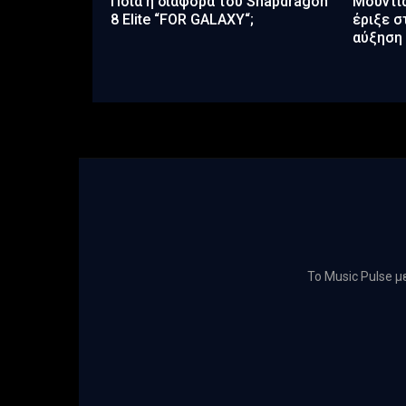
Ποιά η διαφορά του Snapdragon
Μουντιά
8 Elite “FOR GALAXY“;
έριξε σ
αύξηση 
Το Music Pulse 