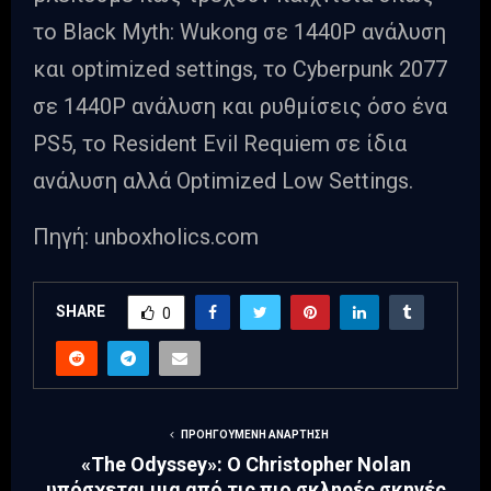
το Black Myth: Wukong σε 1440P ανάλυση
και optimized settings, το Cyberpunk 2077
σε 1440P ανάλυση και ρυθμίσεις όσο ένα
PS5, το Resident Evil Requiem σε ίδια
ανάλυση αλλά Optimized Low Settings.
Πηγή: unboxholics.com
SHARE
0
ΠΡΟΗΓΟΎΜΕΝΗ ΑΝΆΡΤΗΣΗ
«The Odyssey»: Ο Christopher Nolan
υπόσχεται μια από τις πιο σκληρές σκηνές